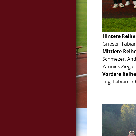
Hintere Reihe (
Grieser, Fabia
Mittlere Reihe
Schmezer, Andr
Yannick Ziegle
Vordere Reihe
Fug, Fabian Lö