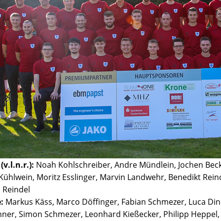
v.l.n.r.):
Noah Kohlschreiber, Andre Mündlein, Jochen Beck, 
 Kühlwein, Moritz Esslinger, Marvin Landwehr, Benedikt Rei
 Reindel
:
Markus Käss, Marco Döffinger, Fabian Schmezer, Luca Dink
ner, Simon Schmezer, Leonhard Kießecker, Philipp Heppel, 