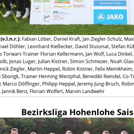
v.l.n.r.):
Fabian Löber, Daniel Kraft, Jan Ziegler-Schulz, Ma
ael Döhler, Leonhard Kießecker, David Stussnat, Stefan Kü
:
Torwart-Trainer Florian Kellermann, Jan Wolf, Luca Dinkel,
lb, Jonas Luger, Julian Kistner, Simon Schmezer, Noah Glase
ick Ziegler, Martin Heppel, Robin Kistner, Felix Meinikheim,
ix Sbongk, Trainer Henning Westphal, Benedikt Reindel, Co-T
:
Marco Döffinger, Philipp Heppel, Jeremy Jung-Bruch, Robi
 Jannik Benz, Florian Wolfert, Marvin Landwehr
Bezirksliga Hohenlohe Sai