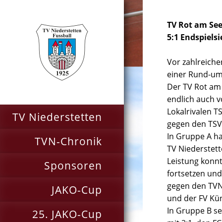
TV Rot am See
5:1 Endspiels
Vor zahlreich
einer Rund-um-
Der TV Rot am 
endlich auch v
Lokalrivalen T
TV Niederstetten
gegen den TSV
In Gruppe A ha
TVN-Chronik
TV Niederstett
Leistung konn
Sponsoren
fortsetzen und
gegen den TVN 
JAKO-Cup
und der FV Kün
In Gruppe B se
25. JAKO-Cup