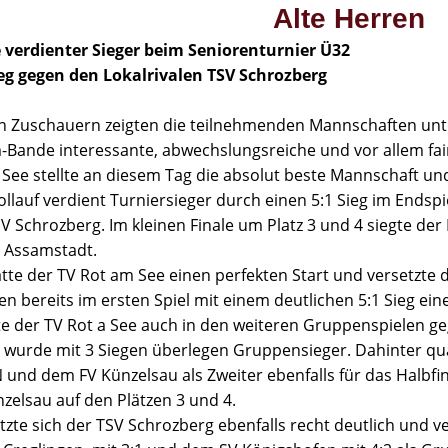
Alte Herren
 verdienter Sieger beim Seniorenturnier Ü32
ieg gegen den Lokalrivalen TSV Schrozberg
en Zuschauern zeigten die teilnehmenden Mannschaften unt
Bande interessante, abwechslungsreiche und vor allem faire
See stellte an diesem Tag die absolut beste Mannschaft und
ollauf verdient Turniersieger durch einen 5:1 Sieg im Endsp
SV Schrozberg.
Im kleinen Finale um Platz 3 und 4 siegte 
 Assamstadt.
tte der TV Rot am See einen perfekten Start und versetzte 
en bereits im ersten Spiel mit einem deutlichen 5:1 Sieg e
te der TV Rot a See auch in den weiteren Gruppenspielen 
 wurde mit 3 Siegen überlegen Gruppensieger. Dahinter qual
und dem FV Künzelsau als Zweiter ebenfalls für das Halbfi
zelsau auf den Plätzen 3 und 4.
tzte sich der TSV Schrozberg ebenfalls recht deutlich und