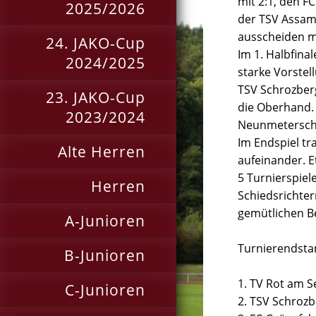
mit 2:1, den F
2025/2026
der TSV Assams
ausscheiden m
24. JAKO-Cup
Im 1. Halbfina
2024/2025
starke Vorstel
TSV Schrozberg
23. JAKO-Cup
die Oberhand
2023/2024
Neunmeterschi
Im Endspiel t
Alte Herren
aufeinander. E
5 Turnierspie
Herren
Schiedsrichte
gemütlichen B
A-Junioren
Turnierendsta
B-Junioren
1. TV Rot am S
C-Junioren
2. TSV Schroz