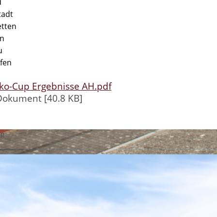
d
tadt
etten
en
u
ofen
ako-Cup Ergebnisse AH.pdf
okument [40.8 KB]
ap