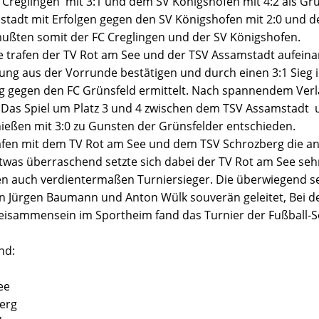
C Creglingen mit 3:1 und dem SV Königshofen mit 4:2 als Gr
tadt mit Erfolgen gegen den SV Königshofen mit 2:0 und d
ußten somit der FC Creglingen und der SV Königshofen.
le trafen der TV Rot am See und der TSV Assamstadt aufein
lung aus der Vorrunde bestätigen und durch einen 3:1 Sieg 
 gegen den FC Grünsfeld ermittelt. Nach spannendem Verla
.
Das Spiel um Platz 3 und 4 zwischen dem TSV Assamstadt
eßen mit 3:0 zu Gunsten der Grünsfelder entschieden.
rafen mit dem TV Rot am See und dem TSV Schrozberg die a
twas überraschend setzte sich dabei der TV Rot
am See sehr
len auch verdientermaßen Turniersieger.
Die überwiegend se
rn Jürgen Baumann und Anton Wülk souverän geleitet, Bei 
eisammensein im Sportheim fand das Turnier der Fußball-S
nd:
ee
berg