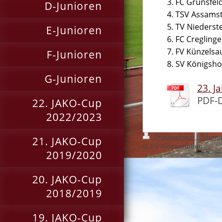
3. FC Grünsfel
D-Junioren
4. TSV Assams
5. TV Niederst
E-Junioren
6. FC Cregling
7. FV Künzelsa
F-Junioren
8. SV Königsh
G-Junioren
23. J
PDF-D
22. JAKO-Cup
2022/2023
Druckversion
|
Sitem
21. JAKO-Cup
© TV Niederstetten
2019/2020
20. JAKO-Cup
2018/2019
19. JAKO-Cup