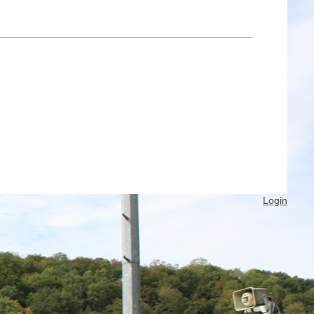
Login