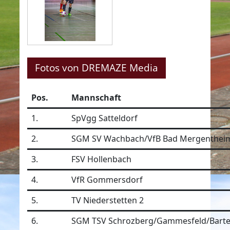
Fotos von DREMAZE Media
Pos.
Mannschaft
1.
SpVgg Satteldorf
2.
SGM SV Wachbach/VfB Bad Mergentheim/
3.
FSV Hollenbach
4.
VfR Gommersdorf
5.
TV Niederstetten 2
6.
SGM TSV Schrozberg/Gammesfeld/Barte