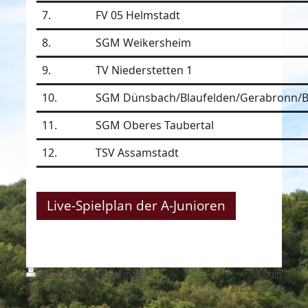
7.
FV 05 Helmstadt
8.
SGM Weikersheim
9.
TV Niederstetten 1
10.
SGM Dünsbach/Blaufelden/Gerabronn/Bi
11.
SGM Oberes Taubertal
12.
TSV Assamstadt
Live-Spielplan der A-Junioren
Druckversion
|
Sitemap
Login
© TV Niederstetten
Webansicht